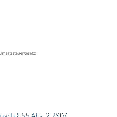
Umsatzsteuergesetz:
 nach § 55 Abs. 2 RStV